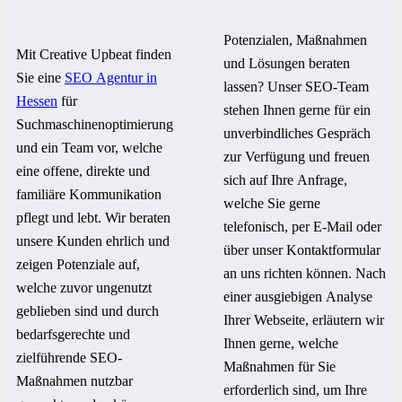
Potenzialen, Maßnahmen
Mit Creative Upbeat finden
und Lösungen beraten
Sie eine
SEO Agentur in
lassen? Unser SEO-Team
Hessen
für
stehen Ihnen gerne für ein
Suchmaschinenoptimierung
unverbindliches Gespräch
und ein Team vor, welche
zur Verfügung und freuen
eine offene, direkte und
sich auf Ihre Anfrage,
familiäre Kommunikation
welche Sie gerne
pflegt und lebt. Wir beraten
telefonisch, per E-Mail oder
unsere Kunden ehrlich und
über unser Kontaktformular
zeigen Potenziale auf,
an uns richten können. Nach
welche zuvor ungenutzt
einer ausgiebigen Analyse
geblieben sind und durch
Ihrer Webseite, erläutern wir
bedarfsgerechte und
Ihnen gerne, welche
zielführende SEO-
Maßnahmen für Sie
Maßnahmen nutzbar
erforderlich sind, um Ihre