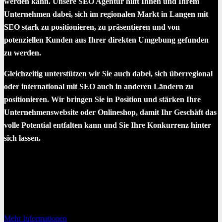
werden kann. Unsere SEO Agentur hilft Ihnen und Ihrem
Unternehmen dabei, sich im regionalen Markt in Langen mit
SEO stark zu positionieren, zu präsentieren und von
potenziellen Kunden aus Ihrer direkten Umgebung gefunden
zu werden.
Gleichzeitig unterstützen wir Sie auch dabei, sich überregional
oder international mit SEO auch in anderen Ländern zu
positionieren. Wir bringen Sie in Position und stärken Ihre
Unternehmenswebsite oder Onlineshop, damit Ihr Geschäft das
volle Potential entfalten kann und Sie Ihre Konkurrenz hinter
sich lassen.
Sie sehen gerade einen Platzhalterinhalt von
YouTube
. Um auf den
eigentlichen Inhalt zuzugreifen, klicken Sie auf die Schaltfläche
unten. Bitte beachten Sie, dass dabei Daten an Drittanbieter
weitergegeben werden.
Mehr Informationen